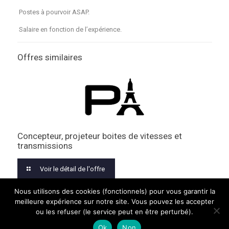
Postes à pourvoir ASAP.
Salaire en fonction de l’expérience.
Offres similaires
Concepteur, projeteur boites de vitesses et
transmissions
Voir le détail de l'offre
Nous utilisons des cookies (fonctionnels) pour vous garantir la
meilleure expérience sur notre site. Vous pouvez les accepter
ou les refuser (le service peut en être perturbé).
© 2026 PREMIERS PARIS. TOUS DROITS RÉSERVÉS.
MENTIONS
LÉGALES
Ok
Non